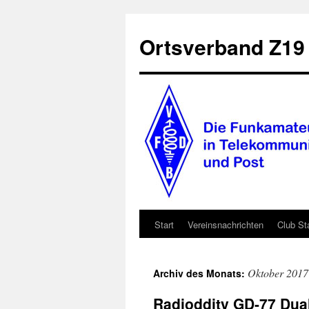
Zum
Inhalt
Ortsverband Z19
springen
Start
Vereinsnachrichten
Club St
Oktober 2017
Archiv des Monats:
Radioddity GD-77 Du