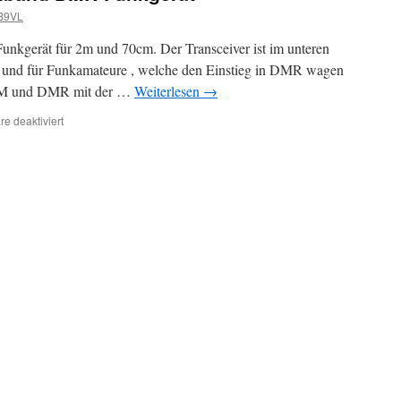
B9VL
kgerät für 2m und 70cm. Der Transceiver ist im unteren
lt und für Funkamateure , welche den Einstieg in DMR wagen
 FM und DMR mit der …
Weiterlesen
→
für
e deaktiviert
Radioddity
GD-
77
Dualband
DMR-
Funkgerät