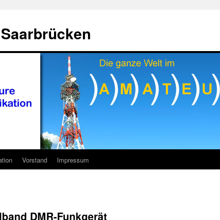
 Saarbrücken
ation
Vorstand
Impressum
alband DMR-Funkgerät